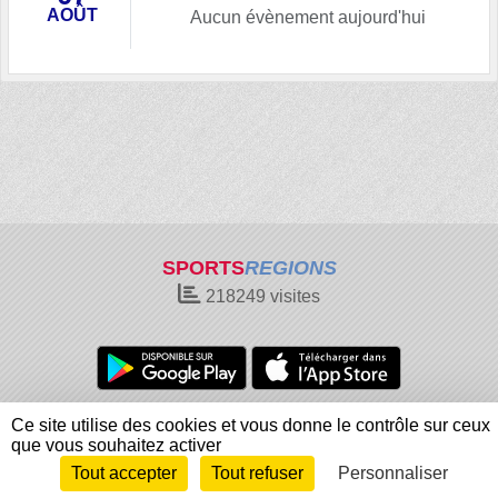
AOÛT
Aucun évènement aujourd'hui
SPORTS
REGIONS
218249
visites
Charte cookies
Gestion des cookies
Ce site utilise des cookies et vous donne le contrôle sur ceux
Informations légales
Signaler un contenu inapproprié
que vous souhaitez activer
Tout accepter
Tout refuser
Personnaliser
Envie de participer ?
Connexion