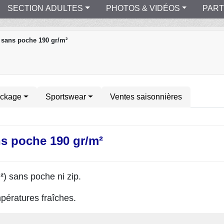
SECTION ADULTES
PHOTOS & VIDÉOS
PART
 sans poche 190 gr/m²
ockage
Sportswear
Ventes saisonnières
ns poche 190 gr/m²
²
) sans poche ni zip.
mpératures fraîches.