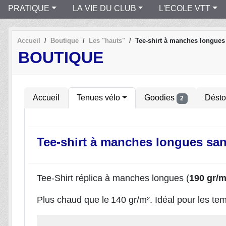
PRATIQUE
LA VIE DU CLUB
L'ECOLE VTT
Accueil
Boutique
Les "hauts"
Tee-shirt à manches longues
BOUTIQUE
Accueil
Tenues vélo
Goodies
Dést
2
Tee-shirt à manches longues sa
Tee-Shirt réplica à manches longues (
190 gr/m
Plus chaud que le
140 gr/m². Idéal pour les te