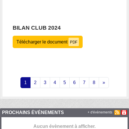
BILAN CLUB 2024
Télécharger le document
PDF
1
2
3
4
5
6
7
8
»
PROCHAINS ÉVÉNEMENTS
+ d'évènements
Aucun évènement à afficher.