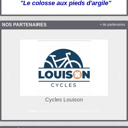
"Le colosse aux pieds d'argile"
NOS PARTENAIRES
+ de partenaires
Précedent
Suiv
Cycles Louison
Rena