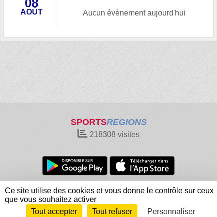
08
AOÛT
Aucun évènement aujourd'hui
SPORTS
REGIONS
218308
visites
Charte cookies
Gestion des cookies
Ce site utilise des cookies et vous donne le contrôle sur ceux
Informations légales
Signaler un contenu inapproprié
que vous souhaitez activer
Tout accepter
Tout refuser
Personnaliser
Envie de participer ?
Connexion