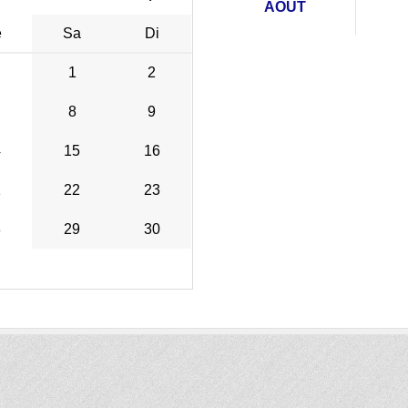
AOÛT
e
Sa
Di
1
2
8
9
4
15
16
1
22
23
8
29
30