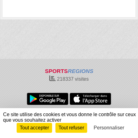
SPORTS
REGIONS
218337
visites
Charte cookies
Gestion des cookies
Ce site utilise des cookies et vous donne le contrôle sur ceux
que vous souhaitez activer
Informations légales
Signaler un contenu inapproprié
Tout accepter
Tout refuser
Personnaliser
Envie de participer ?
Connexion