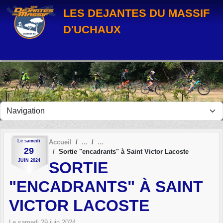
Panneau de gestion des cookies
LES DEJANTES DU MASSIF
D'UCHAUX
Le
samedi
Accueil
29
Sortie "encadrants" à Saint Victor Lacoste
JUIN
2024
SORTIE
"ENCADRANTS" À SAINT
VICTOR LACOSTE
Le
samedi
29
juin
2024