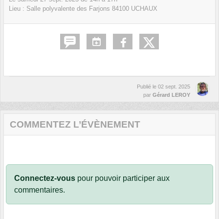
Lieu :
Salle polyvalente des Farjons
84100
UCHAUX
Publié le
02 sept. 2025
par
Gérard LEROY
COMMENTEZ L’ÉVÈNEMENT
Connectez-vous
pour pouvoir participer aux
commentaires.