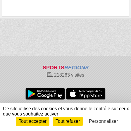
SPORTS
REGIONS
218263
visites
Charte cookies
Gestion des cookies
Ce site utilise des cookies et vous donne le contrôle sur ceux
que vous souhaitez activer
Informations légales
Signaler un contenu inapproprié
Tout accepter
Tout refuser
Personnaliser
Envie de participer ?
Connexion