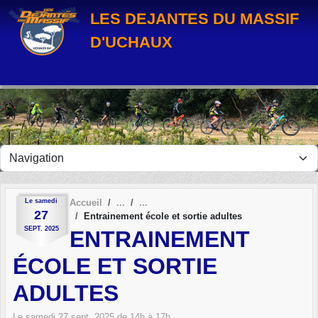
Panneau de gestion des cookies
LES DEJANTES DU MASSIF
D'UCHAUX
Le
samedi
Accueil
27
Entrainement école et sortie adultes
SEPT.
2025
ENTRAINEMENT
ÉCOLE ET SORTIE
ADULTES
Le
samedi
27
sept.
2025
de 14h à 17h