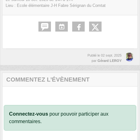
Lieu :
Ecole élémentaire J-H Fabre
Sérignan du Comtat
Publié le
02 sept. 2025
par
Gérard LEROY
COMMENTEZ L’ÉVÈNEMENT
Connectez-vous
pour pouvoir participer aux
commentaires.