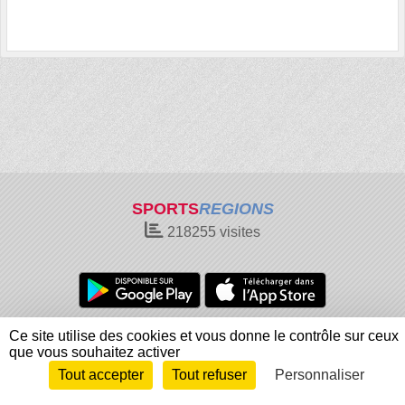
SPORTS
REGIONS
218255
visites
Charte cookies
Gestion des cookies
Ce site utilise des cookies et vous donne le contrôle sur ceux
que vous souhaitez activer
Informations légales
Signaler un contenu inapproprié
Tout accepter
Tout refuser
Personnaliser
Envie de participer ?
Connexion