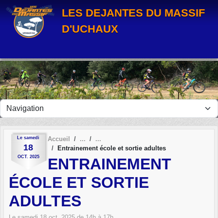
Panneau de gestion des cookies
LES DEJANTES DU MASSIF
D'UCHAUX
Le
samedi
Accueil
18
Entrainement école et sortie adultes
OCT.
2025
ENTRAINEMENT
ÉCOLE ET SORTIE
ADULTES
Le
samedi
18
oct.
2025
de 14h à 17h