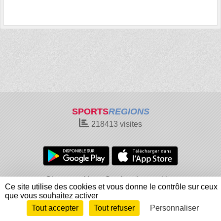
SPORTS
REGIONS
218413
visites
Charte cookies
Gestion des cookies
Ce site utilise des cookies et vous donne le contrôle sur ceux
Informations légales
Signaler un contenu inapproprié
que vous souhaitez activer
Tout accepter
Tout refuser
Personnaliser
Envie de participer ?
Connexion