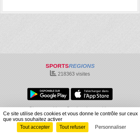
SPORTS
REGIONS
218363
visites
Charte cookies
Gestion des cookies
Ce site utilise des cookies et vous donne le contrôle sur ceux
Informations légales
Signaler un contenu inapproprié
que vous souhaitez activer
Tout accepter
Tout refuser
Personnaliser
Envie de participer ?
Connexion