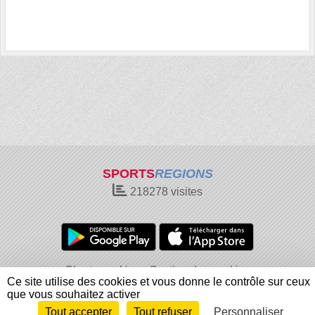
SPORTS
REGIONS
218278
visites
Charte cookies
Gestion des cookies
Ce site utilise des cookies et vous donne le contrôle sur ceux
Informations légales
Signaler un contenu inapproprié
que vous souhaitez activer
Tout accepter
Tout refuser
Personnaliser
Envie de participer ?
Connexion